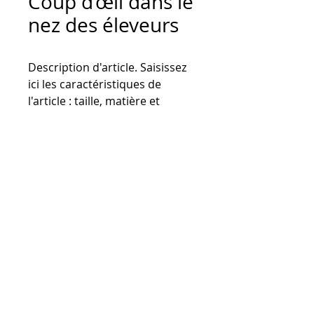
Coup d’œil dans le
nez des éleveurs
Description d'article. Saisissez 
ici les caractéristiques de 
l'article : taille, matière et 
autres informations utiles.
© 2019 Gremip
3200, rue Sicotte
Saint Hyacinthe (Qc) J2S 2M2
CANADA